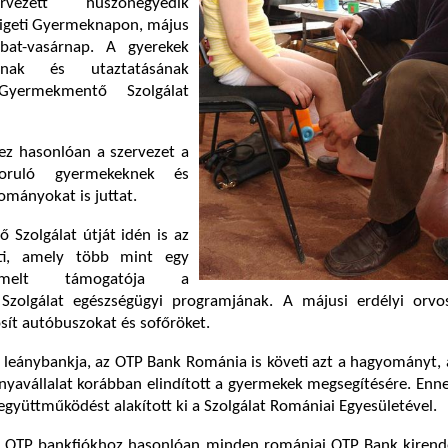
vezett huszonegyedik
ligeti Gyermeknapon, május
bat-vasárnap. A gyerekek
sának és utaztatásának
Gyermekmentő Szolgálat
ez hasonlóan a szervezet a
zoruló gyermekeknek és
ományokat is juttat.
Szolgálat útját idén is az
ti, amely több mint egy
emelt támogatója a
zolgálat egészségügyi programjának. A májusi erdélyi orvo
sít autóbuszokat és sofőröket.
 leánybankja, az OTP Bank Románia is követi azt a hagyományt,
yavállalat korábban elindított a gyermekek megsegítésére. Enn
gyüttműködést alakított ki a Szolgálat Romániai Egyesületével.
 OTP bankfiókhoz hasonlóan minden romániai OTP Bank kirend