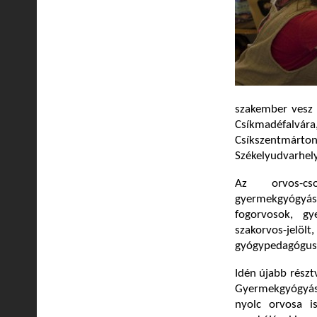
szakember vesz 
Csíkmadéfalvár
Csíkszentmárt
Székelyudvarhely
Az orvos-cso
gyermekgyógyás
fogorvosok, gy
szakorvos-jelölt
gyógypedagógus 
Idén újabb részt
Gyermekgyógyász
nyolc orvosa i