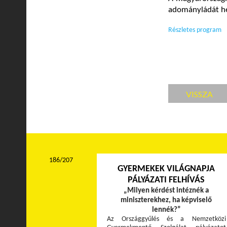
adományládát hel
Részletes program
VISSZA
186/207
GYERMEKEK VILÁGNAPJA
PÁLYÁZATI FELHÍVÁS
„Milyen kérdést intéznék a
miniszterekhez, ha képviselő
lennék?”
Az Országgyűlés és a Nemzetközi