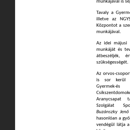
munkájával is se
Tavaly a Gyerm
illetve az NGYS
Központot a sze
munkájával.
Az idei májusi
munkáját és tev
átbeszéljék, 
szükségességét.
Az orvos-csopor
is sor kerül
Gyermek-és 
Csíkszentdomok
Aranycsapat 
Szolgálat Spo
Buzánszky Jenő
hasonlóan a győ
vendégül látja 