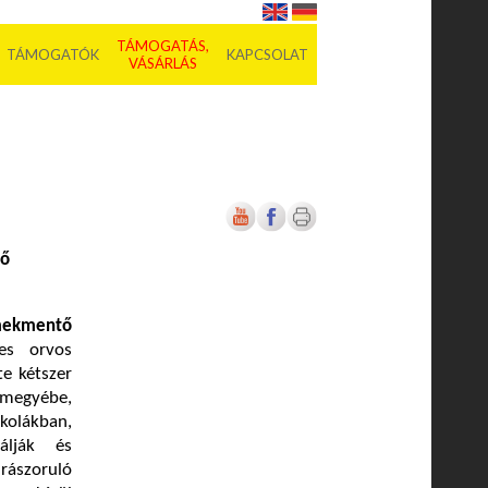
TÁMOGATÁS,
TÁMOGATÓK
KAPCSOLAT
VÁSÁRLÁS
tő
ekmentő
s orvos
te kétszer
 megyébe,
olákban,
álják és
szoruló