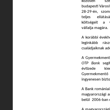
közösen szer
budapesti Város
28-29-én, szom
teljes ellátá
költségeit a 
vállalja magára.
A korábbi évekh
leginkább rás
családjaiknak ad
A Gyermekmentő 
OTP Bank
segí
évtizede ki
Gyermekmentő S
ingyenesen bizto
A Bank romániai
magyarországi an
belül 2006-ban e
A magyarországi