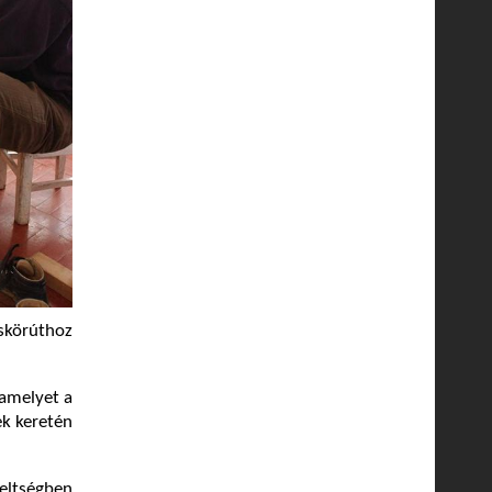
skörúthoz
 amelyet a
ek keretén
eltségben