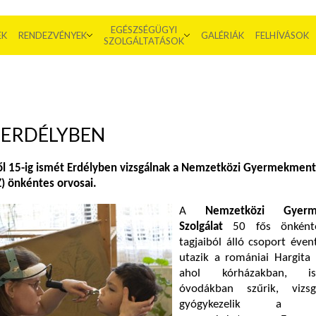
EGÉSZSÉGÜGYI
EK
RENDEZVÉNYEK
GALÉRIÁK
FELHÍVÁSOK
SZOLGÁLTATÁSOK
 ERDÉLYBEN
ől 15-ig ismét Erdélyben vizsgálnak a Nemzetközi Gyermekmen
) önkéntes orvosai.
A
Nemzetközi Gyerm
Szolgálat
50 fős önkénte
tagjaiból álló csoport éven
utazik a romániai Hargita
ahol kórházakban, isk
óvodákban szűrik, vizsg
gyógykezelik a rá