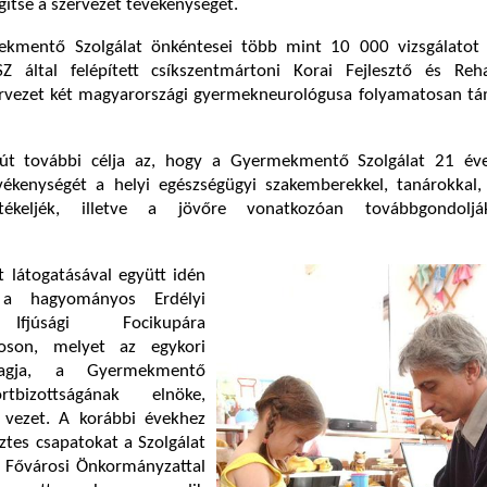
gítse a szervezet tevékenységét.
ekmentő Szolgálat önkéntesei több mint 10 000 vizsgálatot 
Z által felépített csíkszentmártoni Korai Fejlesztő és Rehab
rvezet két magyarországi gyermekneurológusa folyamatosan tá
 út további célja az, hogy a Gyermekmentő Szolgálat 21 éve
ékenységét a helyi egészségügyi szakemberekkel, tanárokkal, 
értékeljék, illetve a jövőre vonatkozóan továbbgondolj
t látogatásával együtt idén
 a hagyományos Erdélyi
Ifjúsági Focikupára
oson, melyet az egykori
tagja, a Gyermekmentő
rtbizottságának elnöke,
vezet. A korábbi évekhez
ztes csapatokat a Szolgálat
a Fővárosi Önkormányzattal