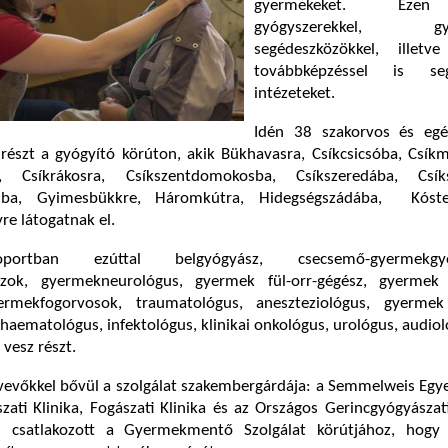
gyermekeket. Ezen
gyógyszerekkel, gyóg
segédeszközökkel, illetv
továbbképzéssel is se
intézeteket.
Idén 38 szakorvos és egé
részt a gyógyító körúton, akik Bükhavasra, Csíkcsicsóba, Csík
a, Csíkrákosra, Csíkszentdomokosba, Csíkszeredába, Csíks
onba, Gyimesbükkre, Háromkútra, Hidegségszádába, Kóste
re látogatnak el.
portban ezúttal belgyógyász, csecsemő-gyermekgyó
zok, gyermekneurológus, gyermek fül-orr-gégész, gyermek
ermekfogorvosok, traumatológus, aneszteziológus, gyerme
, haematológus, infektológus, klinikai onkológus, urológus, audio
vesz részt.
vevőkkel bővül a szolgálat szakembergárdája: a Semmelweis Egye
ati Klinika, Fogászati Klinika és az Országos Gerincgyógyásza
s csatlakozott a Gyermekmentő Szolgálat körútjához, hogy