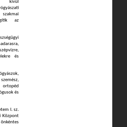
 kívül
yászati
e szakmai
gítik az
szségügyi
madarasra,
zépvizre,
lekre és
gyászok,
 szemész,
k ortopéd
lógusok és
tem I. sz.
ti Központ
 önkéntes