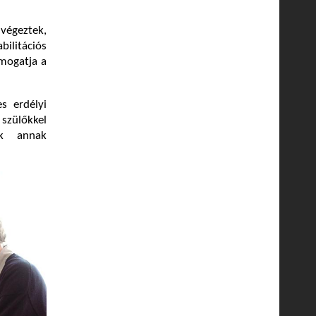
végeztek,
ilitációs
mogatja a
s erdélyi
szülőkkel
ák annak