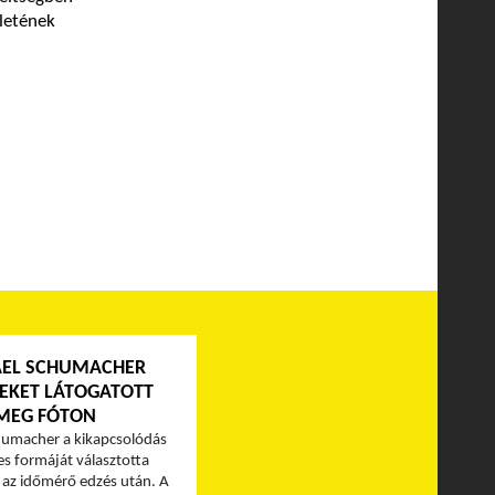
ületének
EL SCHUMACHER
EKET LÁTOGATOTT
MEG FÓTON
humacher a kikapcsolódás
es formáját választotta
az időmérő edzés után. A