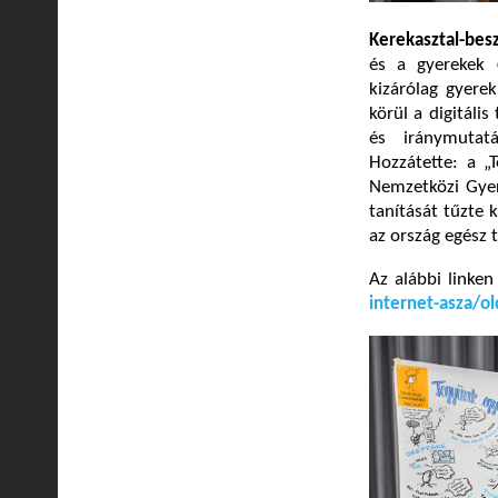
Kerekasztal-bes
és a gyerekek
kizárólag gyerek
körül a digitális
és iránymutatá
Hozzátette: a „
Nemzetközi Gyer
tanítását tűzte k
az ország egész 
Az alábbi linken
internet-asza/o