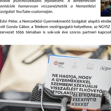
talok pszichoszexuális fejlődésére. A konferencián
zentációk hamarosan visszanézhetők a Nemzetközi
olgálat YouTube-csatornáján.
Edvi Péter, a Nemzetközi Gyermekmentő Szolgálat alapító elnöke
tt Gonda Gábor, a Telekom vezérigazgató-helyettese, az NGYSZ 
 szervezet több témában is sok-sok éve szoros partneri kapcso