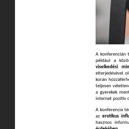
A konferencián t
például a közö
viselkedési mi
elterjedésével 
korán hozzáférh
teljesen véletle
a gyerekek ment
internet pozitív o
A konferencia té
az
erotikus inf
hasznos inform
érdekében.