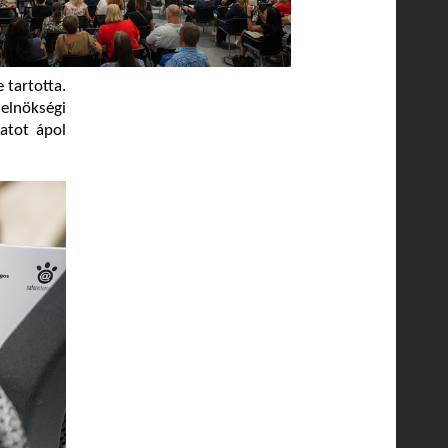
 tartotta.
elnökségi
latot ápol