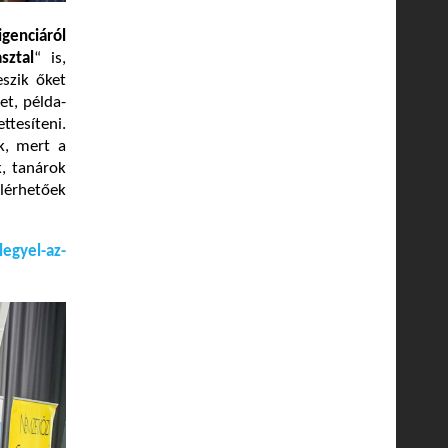
igenciáról
sztal
“ is,
eszik őket
et, példa-
tesíteni.
k, mert a
, tanárok
lérhetőek
egyel-az-