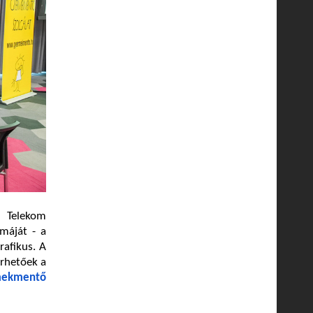
r Telekom
máját - a
rafikus. A
érhetőek a
mekmentő