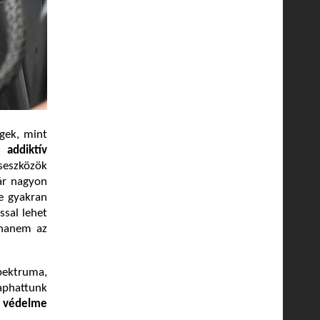
égek, mint
s,
addiktív
seszközök
ár nagyon
de gyakran
ssal lehet
 hanem az
spektruma,
aphattunk
s védelme