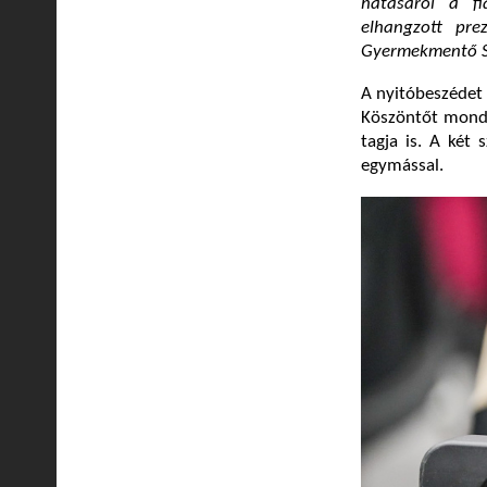
hatásáról a fia
elhangzott pre
Gyermekmentő Sz
A nyitóbeszédet 
Köszöntőt mondo
tagja is. A két
egymással.