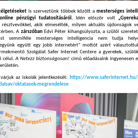
zélgetéseket
is szerveztünk többek között a
mesterséges intell
online pénzügyi tudatosításáról
. Idén először volt
„Gyereka
 résztvevőkkel, akik elmesélték, milyen aktuális újdonságok v
 térben. A
zárszóban
Edvi Péter kihangsúlyozta, a szülői szeretet
st semmiféle mesterséges intelligencia nem tudja helyet
Tegyünk együtt egy jobb internetért“ mottót azért választottu
mekmentő Szolgálat Safer Internet Centere a gyerekek, szülők
i célul.
A Netezz biztonságosan!
című előadásaink ingyenesen e
területén.
 várjuk az iskolák jelentkezését:
https://www.saferinternet.hu/l
ldalsav/oktatasok-megrendelese