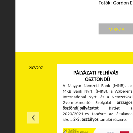
Fotók: Gordon Es
VISSZA
207/207
PÁLYÁZATI FELHÍVÁS -
ÖSZTÖNDÍJ
A Magyar Nemzeti Bank (MNB), az
MKB Bank Nyrt. (MKB), a Waberer's
International Nyrt. és a Nemzetközi
Gyermekmentő Szolgálat
országos
ösztöndíjpályázatot
hirdet a
2020/2021-es tanévre az általános
iskola
2-3. osztályos
tanulói részére.