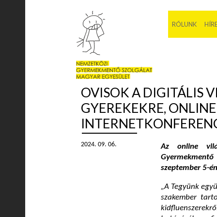
RÓLUNK
HÍR
OVISOK A DIGITÁLIS 
GYEREKEKRE, ONLINE 
INTERNETKONFEREN
2024. 09. 06.
Az online vil
Gyermekmentő 
szeptember 5-én
„A Tegyünk együ
szakember tarto
kidfluenszerekrő