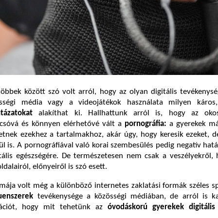
öbbek között szó volt arról, hogy az olyan digitális tevékenys
sségi média vagy a videojátékok használata milyen káro
ntázatokat
alakíthat ki. Hallhattunk arról is, hogy az oko
olcsóvá és könnyen elérhetővé vált a
pornográfia:
a gyerekek m
etnek ezekhez a tartalmakhoz, akár úgy, hogy keresik ezeket, 
nül is. A pornográfiával való korai szembesülés pedig negatív hatá
ális egészségére. De természetesen nem csak a veszélyekről,
ldalairól, előnyeiről is szó esett.
mája volt még a különböző internetes zaklatási formák széles 
luenszerek
tevékenysége a közösségi médiában, de arról is k
ációt, hogy mit tehetünk az
óvodáskorú gyerekek digitáli