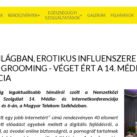
EGÉSZSÉGÜGYI
EK
RENDEZVÉNYEK
GALÉRIÁK
FELHÍVÁSOK
SZOLGÁLTATÁSOK
VILÁGBAN, EROTIKUS INFLUENSZERE
GROOMING - VÉGET ÉRT A 14. MÉDI
CIA
ág legaktuálisabb témáiról szólt a Nemzetközi
Szolgálat 14. Média- és internetkonferenciája
 és 6-án, a Magyar Telekom Székházban.
tt egy jobb internetért” című rendezvényen 40 elismert
tt előadást egyebek mellett a digitális fejlődésről, a
l, az óvodai online biztonságról, a pornográf tartalmak