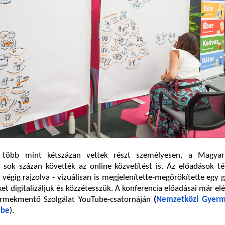
 több mint kétszázan vettek részt személyesen, a Magya
sok százan követték az online közvetítést is. Az előadások té
 végig rajzolva - vizuálisan is megjelenítette-megörökítette egy g
ket digitalizáljuk és közzétesszük. A konferencia előadásai már el
rmekmentő Szolgálat YouTube-csatornáján
(
Nemzetközi Gyer
ube
).