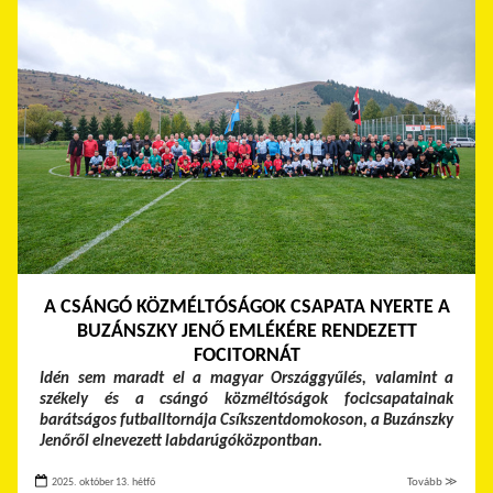
A CSÁNGÓ KÖZMÉLTÓSÁGOK CSAPATA NYERTE A
BUZÁNSZKY JENŐ EMLÉKÉRE RENDEZETT
FOCITORNÁT
Idén sem maradt el a magyar Országgyűlés, valamint a
székely és a csángó közméltóságok focicsapatainak
barátságos futballtornája Csíkszentdomokoson, a Buzánszky
Jenőről elnevezett labdarúgóközpontban.
2025. október 13. hétfő
Tovább ≫