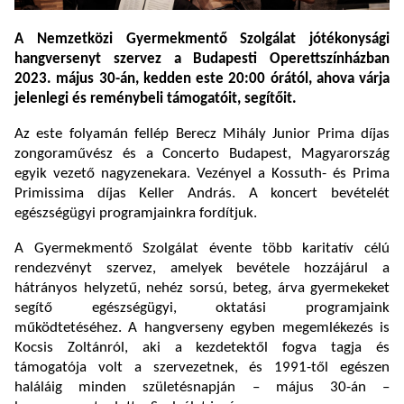
A Nemzetközi Gyermekmentő Szolgálat jótékonysági
hangversenyt szervez a Budapesti Operettszínházban
2023.
május 30-án, kedden este 20:00 órától, ahova várja
jelenlegi és reménybeli támogatóit, segítőit.
Az este folyamán fellép Berecz Mihály Junior Prima díjas
zongoraművész és a Concerto Budapest, Magyarország
egyik vezető nagyzenekara. Vezényel a Kossuth- és Prima
Primissima díjas Keller András. A koncert bevételét
egészségügyi programjainkra fordítjuk.
A Gyermekmentő Szolgálat évente több karitatív célú
rendezvényt szervez, amelyek bevétele hozzájárul a
hátrányos helyzetű, nehéz sorsú, beteg, árva gyermekeket
segítő egészségügyi, oktatási programjaink
működtetéséhez. A hangverseny egyben megemlékezés is
Kocsis Zoltánról, aki a kezdetektől fogva tagja és
támogatója volt a szervezetnek, és 1991-től egészen
haláláig minden születésnapján – május 30-án –