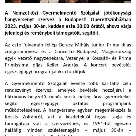
A Nemzetközi Gyermekmentő Szolgálat jótékonysági
hangversenyt szervez a Budapesti Operettszínházban
2023.
május 30-án, kedden este 20:00 órától, ahova várja
jelenlegi és reménybeli támogatóit, segítőit.
Az este folyamán fellép Berecz Mihály Junior Prima díjas
zongoraművész és a Concerto Budapest, Magyarország
egyik vezető nagyzenekara. Vezényel a Kossuth- és Prima
Primissima díjas Keller András. A koncert bevételét
egészségügyi programjainkra fordítjuk.
A Gyermekmentő Szolgálat évente több karitatív célú
rendezvényt szervez, amelyek bevétele hozzájárul a
hátrányos helyzetű, nehéz sorsú, beteg, árva gyermekeket
segítő egészségügyi, oktatási programjaink
működtetéséhez. A hangverseny egyben megemlékezés is
Kocsis Zoltánról, aki a kezdetektől fogva tagja és
támogatója volt a szervezetnek, és 1991-től egészen
haláláig minden születésnapján – május 30-án –