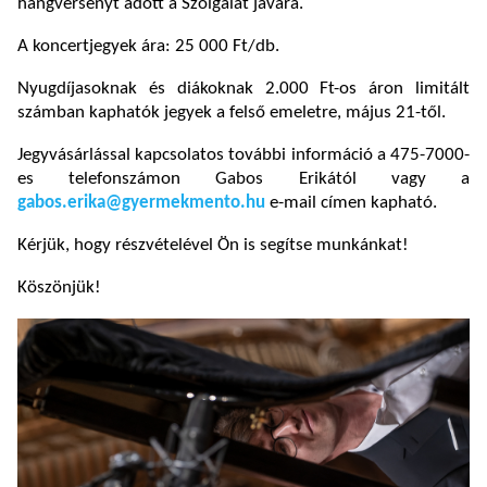
hangversenyt adott a Szolgálat javára.
A koncertjegyek ára: 25 000 Ft/db.
Nyugdíjasoknak és diákoknak 2.000 Ft-os áron limitált
számban kaphatók jegyek a felső emeletre, május 21-től.
Jegyvásárlással kapcsolatos további információ a 475-7000-
es telefonszámon Gabos Erikától vagy a
gabos.erika@gyermekmento.hu
e-mail címen kapható.
Kérjük, hogy részvételével Ön is segítse munkánkat!
Köszönjük!