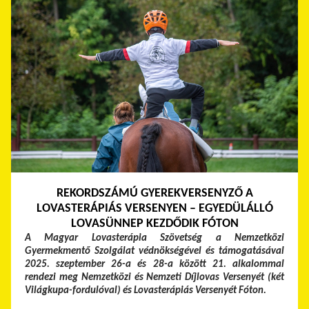
REKORDSZÁMÚ GYEREKVERSENYZŐ A
LOVASTERÁPIÁS VERSENYEN – EGYEDÜLÁLLÓ
LOVASÜNNEP KEZDŐDIK FÓTON
A Magyar Lovasterápia Szövetség a Nemzetközi
Gyermekmentő Szolgálat védnökségével és támogatásával
2025. szeptember 26-a és 28-a között 21. alkalommal
rendezi meg Nemzetközi és Nemzeti Díjlovas Versenyét (két
Világkupa-fordulóval) és Lovasterápiás Versenyét Fóton.