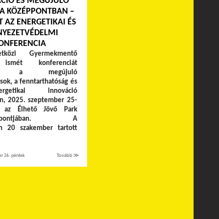
CIÓ ÉS MEGÚJULÓ
 A KÖZÉPPONTBAN –
T AZ ENERGETIKAI ÉS
NYEZETVÉDELMI
ONFERENCIA
közi Gyermekmentő
 ismét konferenciát
zett a megújuló
sok, a fenntarthatóság és
getikai innováció
n, 2025. szeptember 25-
, az Élhető Jövő Park
óközpontjában. A
án 20 szakember tartott
r 26. péntek
Tovább ≫