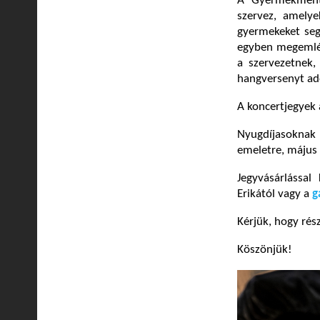
A Gyermekmentő
szervez, amelye
gyermekeket seg
egyben megemléke
a szervezetnek,
hangversenyt ado
A koncertjegyek 
Nyugdíjasoknak 
emeletre, május 
Jegyvásárlássa
Erikától vagy a
g
Kérjük, hogy rés
Köszönjük!