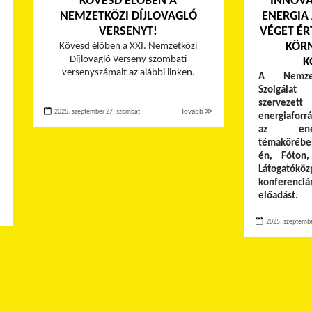
INNOVÁ
KÖVESD ÉLŐBEN A
ENERGIA
NEMZETKÖZI DÍJLOVAGLÓ
VÉGET ÉR
VERSENYT!
KÖR
Kövesd élőben a
XXI. Nemzetközi
Díjlovagló Verseny szombati
K
versenyszámait az alábbi linken.
A Nemzet
Szolgálat
szerve
2025. szeptember 27. szombat
Tovább ≫
energiaforrá
az ener
témakörébe
én, Fóton
Látogat
konferenci
előadást.
≫
2025. szeptembe