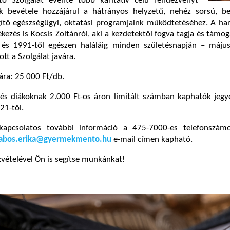
 Szolgálat évente több karitatív célú rendezvényt
k bevétele hozzájárul a hátrányos helyzetű, nehéz sorsú, be
ítő egészségügyi, oktatási programjaink működtetéséhez. A ha
zés is Kocsis Zoltánról, aki a kezdetektől fogva tagja és támog
 és 1991-től egészen haláláig minden születésnapján – máju
tt a Szolgálat javára.
ára: 25 000 Ft/db.
és diákoknak 2.000 Ft-os áron limitált számban kaphatók jegye
21-től.
l kapcsolatos további információ a 475-7000-es telefonszá
abos.erika@gyermekmento.hu
e-mail címen kapható.
zvételével Ön is segítse munkánkat!