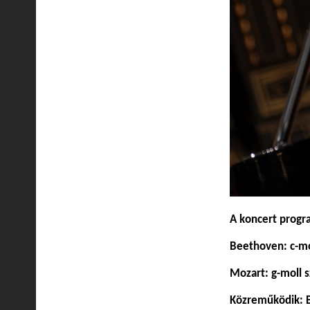
A koncert progr
Beethoven: c-mo
Mozart: g-moll s
Közreműködik: B