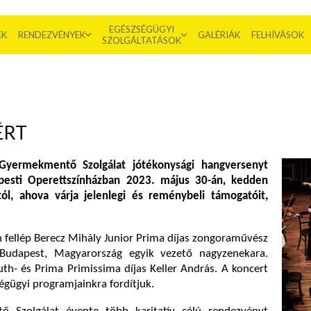
EGÉSZSÉGÜGYI
EK
RENDEZVÉNYEK
GALÉRIÁK
FELHÍVÁSOK
SZOLGÁLTATÁSOK
ÉRT
yermekmentő Szolgálat jótékonysági hangversenyt
pesti Operettszínházban
2023.
május 30-án, kedden
ól, ahova várja jelenlegi és reménybeli támogatóit,
 fellép Berecz Mihály Junior Prima díjas zongoraművész
Budapest, Magyarország egyik vezető nagyzenekara.
th- és Prima Primissima díjas Keller András. A koncert
égügyi programjainkra fordítjuk.