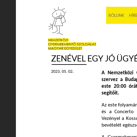
RÓLUNK
HÍR
ZENÉVEL EGY JÓ ÜGY
2023. 05. 02.
A Nemzetközi G
szervez a Buda
este 20:00 órát
segítőit.
Az este folyamán
és a Concerto 
Vezényel a Kossu
bevételét egészs