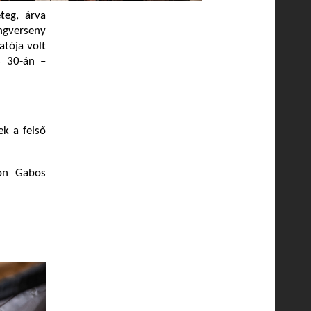
teg, árva
ngverseny
atója volt
s 30-án –
k a felső
mon Gabos