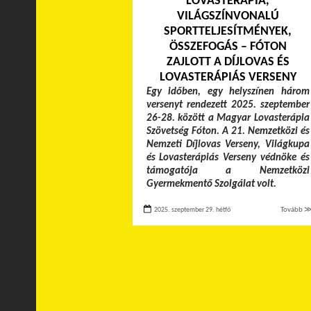
LOVASTERÁPIA,
VILÁGSZÍNVONALÚ
SPORTTELJESÍTMÉNYEK,
ÖSSZEFOGÁS – FÓTON
ZAJLOTT A DÍJLOVAS ÉS
LOVASTERÁPIÁS VERSENY
Egy időben, egy helyszínen három
versenyt rendezett 2025. szeptember
26-28. között a Magyar Lovasterápia
Szövetség Fóton. A 21. Nemzetközi és
Nemzeti Díjlovas Verseny, Világkupa
és Lovasterápiás Verseny védnöke és
támogatója a Nemzetközi
Gyermekmentő Szolgálat volt.
2025. szeptember 29. hétfő
Tovább 