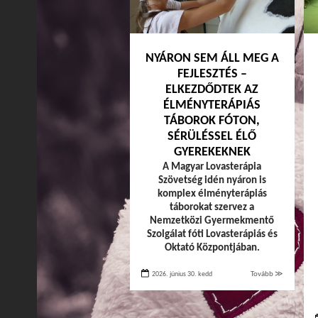
NYÁRON SEM ÁLL MEG A
FEJLESZTÉS –
ELKEZDŐDTEK AZ
ÉLMÉNYTERÁPIÁS
TÁBOROK FÓTON,
SÉRÜLÉSSEL ÉLŐ
GYEREKEKNEK
A Magyar Lovasterápia
Szövetség idén nyáron is
komplex élményterápiás
táborokat szervez a
Nemzetközi Gyermekmentő
Szolgálat fóti Lovasterápiás és
Oktató Központjában.
2026. június 30. kedd
Tovább ≫