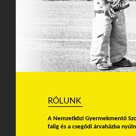
RÓLUNK
A Nemzetközi Gyermekmentő Szolgá
falig és a csegődi árvaházba nyúln