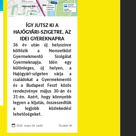
ÍGY JUTSZ KI A
HAJÓGYÁRI-SZIGETRE, AZ
IDEI GYEREKNAPRA
36 év után új helyszínre
költözik a Nemzetközi
Gyermekmentő Szolgálat
Gyermeknapja. Idén egy
különleges, új helyen, a
Hajógyári-szigeten várja a
családokat a Gyermekmentő
és a Budapest Feszt közös
rendezvénye május 30-án és
31-én. Azért, hogy könnyebb
legyen a kijutás, összeszedtük
a legjobb közlekedési
lehetőségeket.
2026. május 26. kedd
Tovább ≫