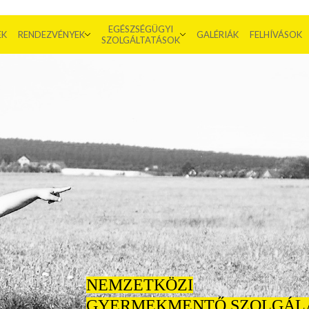
EGÉSZSÉGÜGYI
EK
RENDEZVÉNYEK
GALÉRIÁK
FELHÍVÁSOK
SZOLGÁLTATÁSOK
NEMZETKÖZI
GYERMEKMENTŐ SZOLGÁL