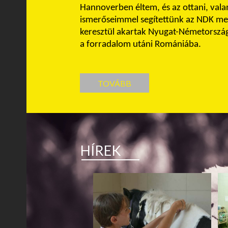
Hannoverben éltem, és az ottani, val
ismerőseimmel segítettünk az NDK m
keresztül akartak Nyugat-Németországb
a forradalom utáni Romániába.
TOVÁBB
HÍREK