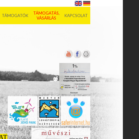
TÁMOGATÁS,
TÁMOGATÓK
KAPCSOLAT
VÁSÁRLÁS
AT