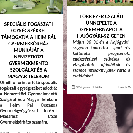
TÖBB EZER CSALÁD
ÜNNEPELTE A
SPECIÁLIS FOGÁSZATI
GYERMEKNAPOT A
EGYSÉGSZÉKKEL
HAJÓGYÁRI-SZIGETEN
TÁMOGATJA A HEIM PÁL
Május 30–31-én a Hajógyári-
GYERMEKKÓRHÁZ
szigeten koncertek, sport -és
MUNKÁJÁT A
kulturális programok,
NEMZETKÖZI
egészségügyi szűrések és
GYERMEKMENTŐ
vizsgálatok, ajándékok és
SZOLGÁLAT ÉS A
számos interaktív játék várta a
MAGYAR TELEKOM
családokat.
Ötmillió forint értékű speciális
2026. június 01. hétfő
Tovább ≫
fogászati egységszéket adott át
a Nemzetközi Gyermekmentő
Szolgálat és a Magyar Telekom
a Heim Pál Országos
Gyermekgyógyászati Intézet
Madarász utcai
Gyermekkórháza számára.