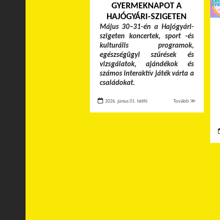
GYERMEKNAPOT A
HAJÓGYÁRI-SZIGETEN
Május 30–31-én a Hajógyári-
szigeten koncertek, sport -és
kulturális programok,
egészségügyi szűrések és
vizsgálatok, ajándékok és
számos interaktív játék várta a
családokat.
2026. június 01. hétfő
Tovább ≫