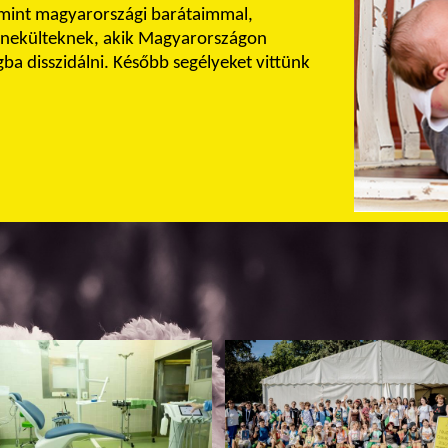
amint magyarországi barátaimmal,
enekülteknek, akik Magyarországon
a disszidálni. Később segélyeket vittünk