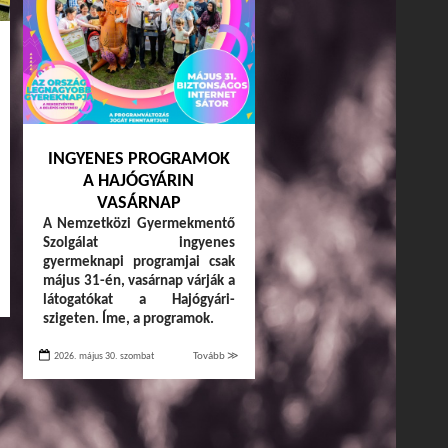
INGYENES PROGRAMOK
A HAJÓGYÁRIN
VASÁRNAP
A Nemzetközi Gyermekmentő
Szolgálat ingyenes
gyermeknapi programjai csak
május 31-én, vasárnap várják a
látogatókat a Hajógyári-
szigeten. Íme, a programok.
2026. május 30. szombat
Tovább ≫