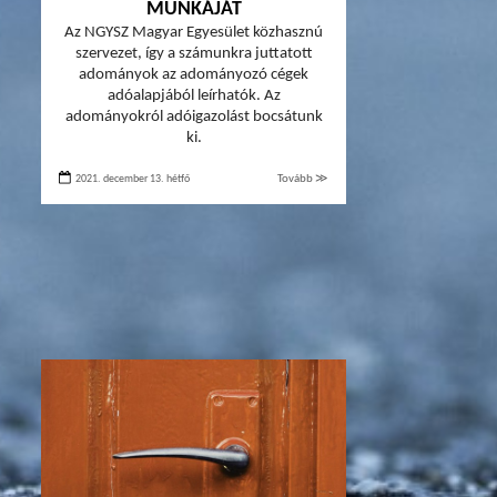
MUNKÁJÁT
Az NGYSZ Magyar Egyesület közhasznú
szervezet, így a számunkra juttatott
adományok az adományozó cégek
adóalapjából leírhatók. Az
adományokról adóigazolást bocsátunk
ki.
2021. december 13. hétfő
Tovább ≫