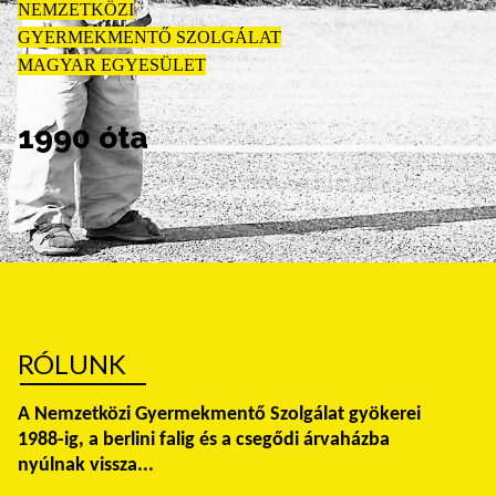
NEMZETKÖZI
GYERMEKMENTŐ SZOLGÁLAT
MAGYAR EGYESÜLET
1990 óta
RÓLUNK
A Nemzetközi Gyermekmentő Szolgálat gyökerei
1988-ig, a berlini falig és a csegődi árvaházba
nyúlnak vissza...