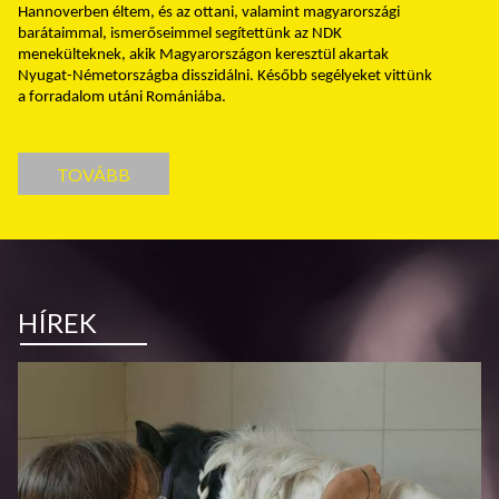
Hannoverben éltem, és az ottani, valamint magyarországi
barátaimmal, ismerőseimmel segítettünk az NDK
menekülteknek, akik Magyarországon keresztül akartak
Nyugat-Németországba disszidálni. Később segélyeket vittünk
a forradalom utáni Romániába.
TOVÁBB
HÍREK