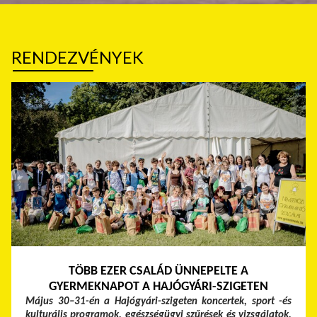
RENDEZVÉNYEK
TÖBB EZER CSALÁD ÜNNEPELTE A
GYERMEKNAPOT A HAJÓGYÁRI-SZIGETEN
Május 30–31-én a Hajógyári-szigeten koncertek, sport -és
kulturális programok, egészségügyi szűrések és vizsgálatok,