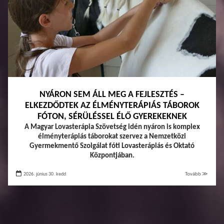
NYÁRON SEM ÁLL MEG A FEJLESZTÉS –
ELKEZDŐDTEK AZ ÉLMÉNYTERÁPIÁS TÁBOROK
FÓTON, SÉRÜLÉSSEL ÉLŐ GYEREKEKNEK
A Magyar Lovasterápia Szövetség idén nyáron is komplex
élményterápiás táborokat szervez a Nemzetközi
Gyermekmentő Szolgálat fóti Lovasterápiás és Oktató
Központjában.
2026. június 30. kedd
Tovább ≫