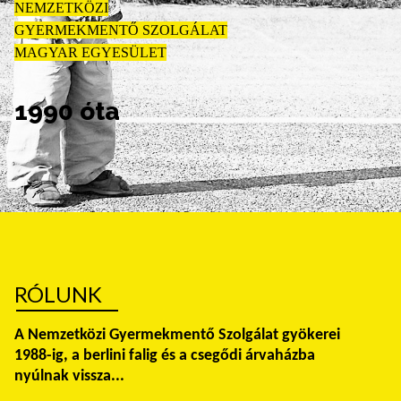
NEMZETKÖZI
GYERMEKMENTŐ SZOLGÁLAT
MAGYAR EGYESÜLET
1990 óta
RÓLUNK
A Nemzetközi Gyermekmentő Szolgálat gyökerei
1988-ig, a berlini falig és a csegődi árvaházba
nyúlnak vissza...