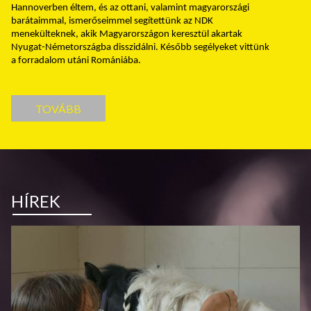
Hannoverben éltem, és az ottani, valamint magyarországi
barátaimmal, ismerőseimmel segítettünk az NDK
menekülteknek, akik Magyarországon keresztül akartak
Nyugat-Németországba disszidálni. Később segélyeket vittünk
a forradalom utáni Romániába.
TOVÁBB
HÍREK