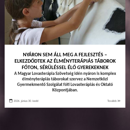
NYÁRON SEM ÁLL MEG A FEJLESZTÉS –
ELKEZDŐDTEK AZ ÉLMÉNYTERÁPIÁS TÁBOROK
FÓTON, SÉRÜLÉSSEL ÉLŐ GYEREKEKNEK
A Magyar Lovasterápia Szövetség idén nyáron is komplex
élményterápiás táborokat szervez a Nemzetközi
Gyermekmentő Szolgálat fóti Lovasterápiás és Oktató
Központjában.
2026. június 30. kedd
Tovább ≫