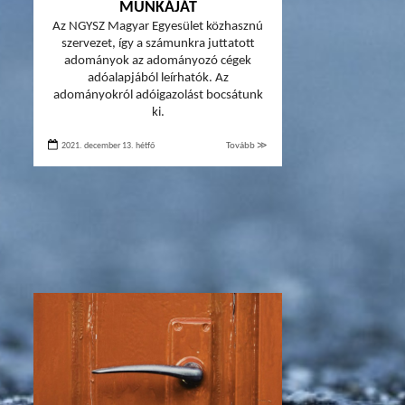
MUNKÁJÁT
Az NGYSZ Magyar Egyesület közhasznú
szervezet, így a számunkra juttatott
adományok az adományozó cégek
adóalapjából leírhatók. Az
adományokról adóigazolást bocsátunk
ki.
2021. december 13. hétfő
Tovább ≫