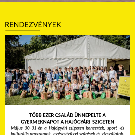
RENDEZVÉNYEK
TÖBB EZER CSALÁD ÜNNEPELTE A
GYERMEKNAPOT A HAJÓGYÁRI-SZIGETEN
Május 30–31-én a Hajógyári-szigeten koncertek, sport -és
kulturális programok, egészségügyi szűrések és vizsgálatok,