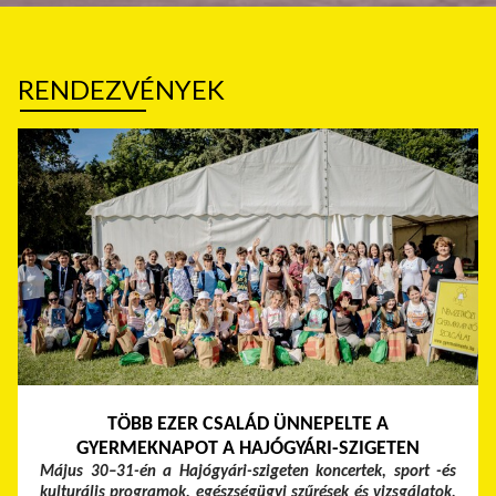
RENDEZVÉNYEK
TÖBB EZER CSALÁD ÜNNEPELTE A
GYERMEKNAPOT A HAJÓGYÁRI-SZIGETEN
Május 30–31-én a Hajógyári-szigeten koncertek, sport -és
kulturális programok, egészségügyi szűrések és vizsgálatok,