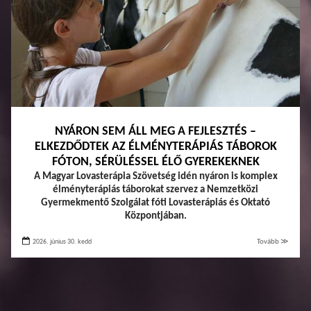
NYÁRON SEM ÁLL MEG A FEJLESZTÉS –
ELKEZDŐDTEK AZ ÉLMÉNYTERÁPIÁS TÁBOROK
FÓTON, SÉRÜLÉSSEL ÉLŐ GYEREKEKNEK
A Magyar Lovasterápia Szövetség idén nyáron is komplex
élményterápiás táborokat szervez a Nemzetközi
Gyermekmentő Szolgálat fóti Lovasterápiás és Oktató
Központjában.
2026. június 30. kedd
Tovább ≫