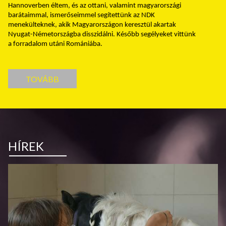
Hannoverben éltem, és az ottani, valamint magyarországi
barátaimmal, ismerőseimmel segítettünk az NDK
menekülteknek, akik Magyarországon keresztül akartak
Nyugat-Németországba disszidálni. Később segélyeket vittünk
a forradalom utáni Romániába.
TOVÁBB
HÍREK