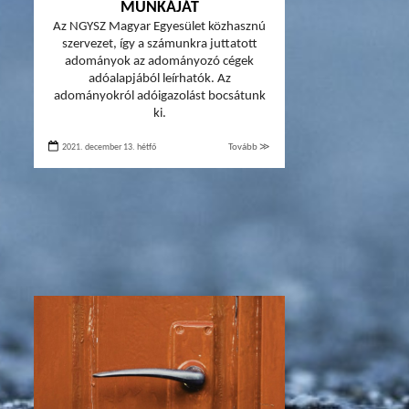
MUNKÁJÁT
Az NGYSZ Magyar Egyesület közhasznú
szervezet, így a számunkra juttatott
adományok az adományozó cégek
adóalapjából leírhatók. Az
adományokról adóigazolást bocsátunk
ki.
2021. december 13. hétfő
Tovább ≫