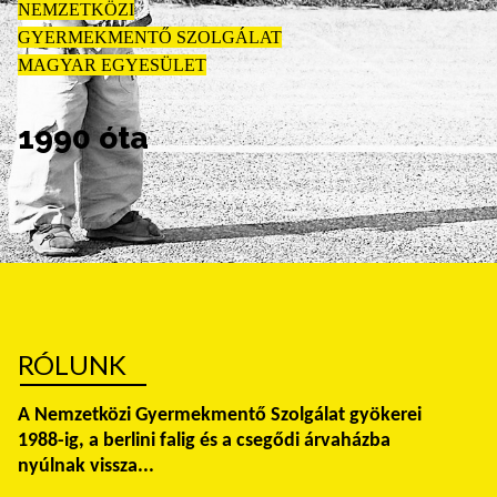
NEMZETKÖZI
GYERMEKMENTŐ SZOLGÁLAT
MAGYAR EGYESÜLET
1990 óta
RÓLUNK
A Nemzetközi Gyermekmentő Szolgálat gyökerei
1988-ig, a berlini falig és a csegődi árvaházba
nyúlnak vissza...